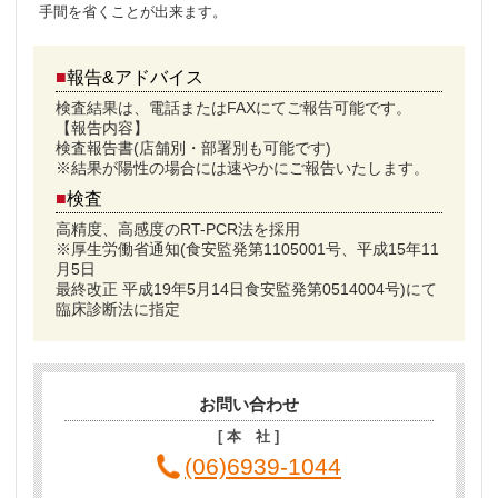
手間を省くことが出来ます。
■
報告&アドバイス
検査結果は、電話またはFAXにてご報告可能です。
【報告内容】
検査報告書(店舗別・部署別も可能です)
※結果が陽性の場合には速やかにご報告いたします。
■
検査
高精度、高感度のRT-PCR法を採用
※厚生労働省通知(食安監発第1105001号、平成15年11
月5日
最終改正 平成19年5月14日食安監発第0514004号)にて
臨床診断法に指定
お問い合わせ
[ 本 社 ]
(06)6939-1044