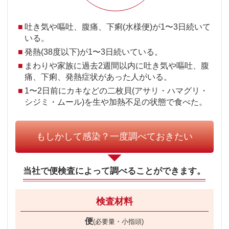
■
吐き気や嘔吐、腹痛、下痢(水様便)が1〜3日続いて
いる。
■
発熱(38度以下)が1〜3日続いている。
■
まわりや家族に過去2週間以内に吐き気や嘔吐、腹
痛、下痢、発熱症状があった人がいる。
■
1〜2日前にカキなどの二枚貝(アサリ・ハマグリ・
シジミ・ムール)を生や加熱不足の状態で食べた。
もしかして感染？一度調べておきたい
当社で便検査によって調べることができます。
検査材料
便
(必要量・小指頭)