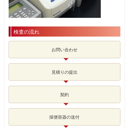
検査の流れ
お問い
合わせ
見積りの
提出
契約
採便
容器の
送付