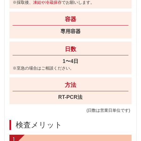
※採取後、
凍結や冷蔵保存
でお願いします。
容器
専用容器
日数
1〜4日
※至急の場合はご相談ください。
方法
RT-PCR法
(日数は営業日単位です)
検査メリット