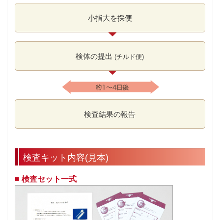
小指大を
採便
検体の
提出
(チルド便)
検査
結果の
報告
検査キット内容(見本)
■ 検査セット一式